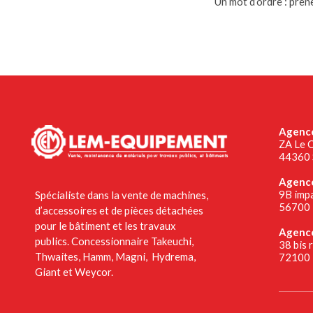
Un mot d’ordre : prene
Agence
ZA Le C
44360 
Agence
9B impa
Spécialiste dans la vente de machines,
56700 
d’accessoires et de pièces détachées
pour le bâtiment et les travaux
Agenc
publics. Concessionnaire Takeuchi,
38 bis 
Thwaites, Hamm, Magni, Hydrema,
72100 
Giant et Weycor.