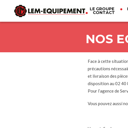
LE GROUPE
CONTACT
Aller
au
contenu
principal
NOS E
Face à cette situatio
précautions nécessai
et livraison des pièc
disposition au 02 40 
Pour l’agence de Ser
Vous pouvez aussi n