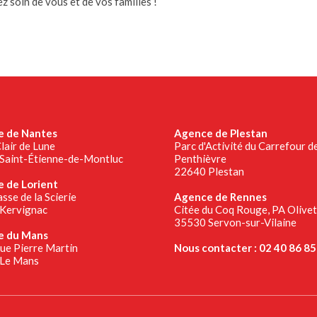
z soin de vous et de vos familles !
 de Nantes
Agence de Plestan
lair de Lune
Parc d'Activité du Carrefour d
Saint-Étienne-de-Montluc
Penthièvre
22640 Plestan
 de Lorient
sse de la Scierie
Agence de Rennes
Kervignac
Citée du Coq Rouge, PA Olive
35530 Servon-sur-Vilaine
e du Mans
rue Pierre Martin
Nous contacter : 02 40 86 85
Le Mans