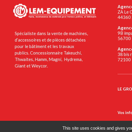
Agence
ZA Le C
44360 
Agence
9B impa
Spécialiste dans la vente de machines,
56700 
d’accessoires et de pièces détachées
pour le bâtiment et les travaux
Agenc
publics. Concessionnaire Takeuchi,
38 bis 
Thwaites, Hamm, Magni, Hydrema,
72100 
Giant et Weycor.
LE GR
Vos inf
This site uses cookies and gives you