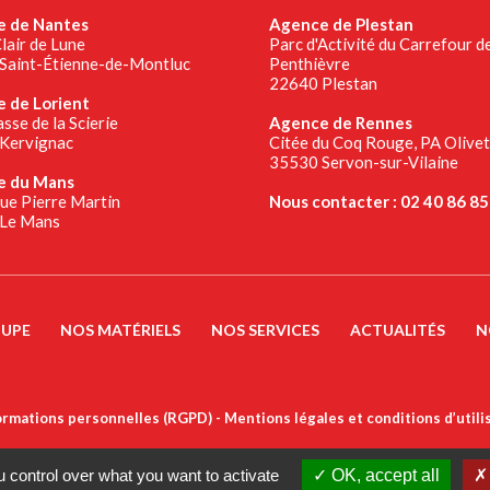
 de Nantes
Agence de Plestan
lair de Lune
Parc d'Activité du Carrefour d
Saint-Étienne-de-Montluc
Penthièvre
22640 Plestan
 de Lorient
sse de la Scierie
Agence de Rennes
Kervignac
Citée du Coq Rouge, PA Olive
35530 Servon-sur-Vilaine
e du Mans
rue Pierre Martin
Nous contacter : 02 40 86 85
Le Mans
OUPE
NOS MATÉRIELS
NOS SERVICES
ACTUALITÉS
N
ormations personnelles (RGPD)
Mentions légales et conditions d’utili
 control over what you want to activate
OK, accept all