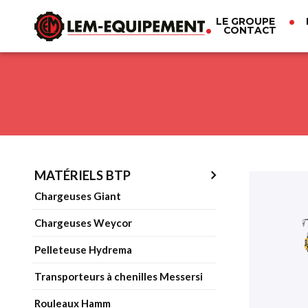
LE GROUPE
CONTACT
Aller
au
contenu
principal
MATÉRIELS BTP
Chargeuses Giant
Chargeuses Weycor
Pelleteuse Hydrema
Transporteurs à chenilles Messersi
Rouleaux Hamm