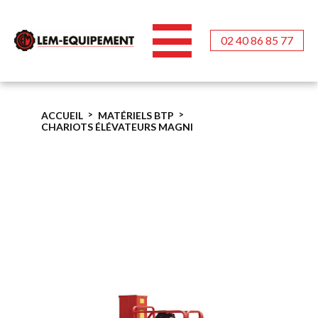
02 40 86 85 77
Aller
au
contenu
ACCUEIL
MATÉRIELS BTP
>
>
principal
CHARIOTS ÉLÉVATEURS MAGNI