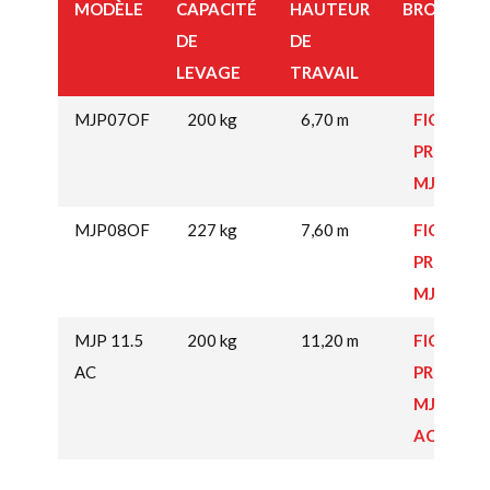
MODÈLE
CAPACITÉ
HAUTEUR
BROCHUR
DE
DE
LEVAGE
TRAVAIL
MJP07OF
200 kg
6,70 m
FICHE
PRODUIT
MJP07OF
MJP08OF
227 kg
7,60 m
FICHE
PRODUIT
MJP08OF
MJP 11.5
200 kg
11,20 m
FICHE
AC
PRODUIT
MJP 11.5
AC